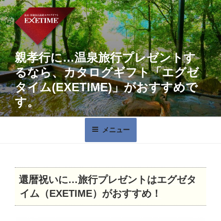
コ
ン
テ
ン
ツ
親孝行に…温泉旅行プレゼントす
へ
るなら、カタログギフト「エグゼ
ス
タイム(EXETIME)」がおすすめで
キ
す。
ッ
プ
メニュー
投
還暦祝いに…旅行プレゼントはエグゼタ
稿
日:
イム（EXETIME）がおすすめ！