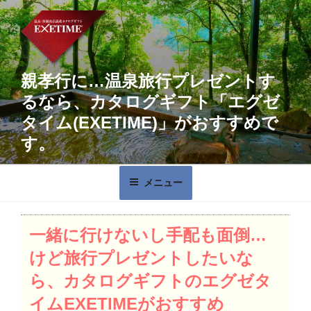
コ
ン
テ
ン
ツ
親孝行に…温泉旅行プレゼントす
へ
るなら、カタログギフト「エグゼ
ス
タイム(EXETIME)」がおすすめで
キ
す。
ッ
プ
メニュー
投
一緒に行けないし手配も面倒…
稿
日:
けど旅行プレゼントしたいな
ら、カタログギフトのエグゼタ
イムEXETIMEがおすすめ