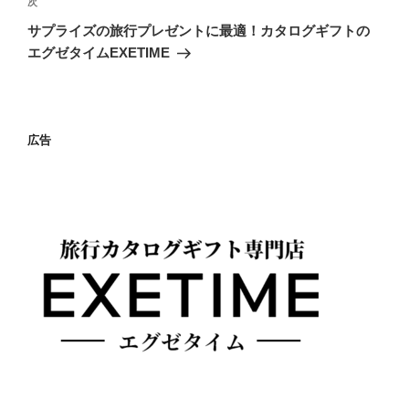
ゲ
次
次
の
ー
サプライズの旅行プレゼントに最適！カタログギフトの
投
シ
エグゼタイムEXETIME
稿
ョ
ン
広告